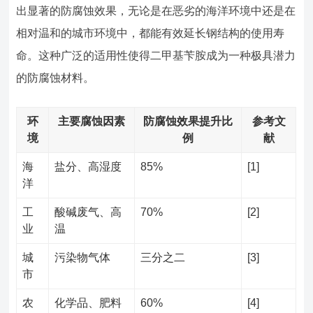
出显著的防腐蚀效果，无论是在恶劣的海洋环境中还是在
相对温和的城市环境中，都能有效延长钢结构的使用寿
命。这种广泛的适用性使得二甲基苄胺成为一种极具潜力
的防腐蚀材料。
环
主要腐蚀因素
防腐蚀效果提升比
参考文
境
例
献
海
盐分、高湿度
85%
[1]
洋
工
酸碱废气、高
70%
[2]
业
温
城
污染物气体
三分之二
[3]
市
农
化学品、肥料
60%
[4]