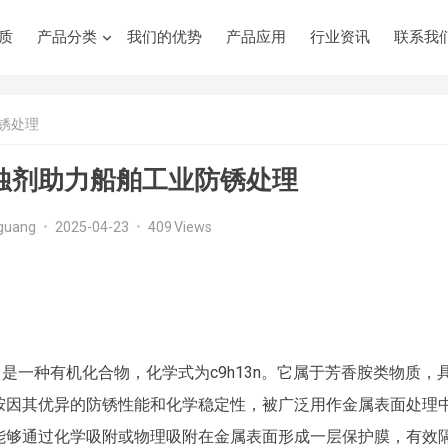
质
产品分类
我们的优势
产品应用
行业资讯
联系我
锈处理
蚀剂助力船舶工业防锈处理
guang
•
2025-04-23
•
409
Views
称dmba）是一种有机化合物，化学式为c9h13n。它属于芳香胺类物质，
胺因其优异的防锈性能和化学稳定性，被广泛用作金属表面处理
能够通过化学吸附或物理吸附在金属表面形成一层保护膜，有效