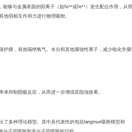
，能够与金属表面的阳离子（如fe²⁺或fe³⁺）发生配位作用，从
或其他弱相互作用力进行物理吸附。
的保护膜，有效隔绝氧气、水分和其他腐蚀性离子，减少电化学腐
速率来抑制阴极反应，从而进一步增强其阻蚀效果。
了多种理论模型。其中具代表性的包括langmuir吸附模型和
于描述单分子层吸附和多分子层吸附的过程。