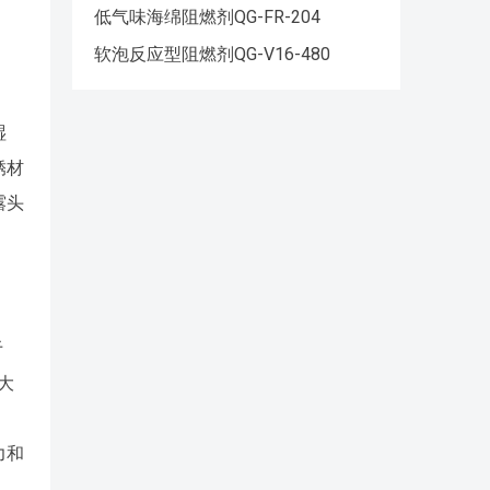
低气味海绵阻燃剂QG-FR-204
软泡反应型阻燃剂QG-V16-480
湿
锈材
露头
于
大
力和