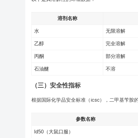
溶剂名称
水
无限溶解
乙醇
完全溶解
丙酮
部分溶解
石油醚
不溶
（三）安全性指标
根据国际化学品安全标准（icsc），二甲基苄胺
参数名称
ld50（大鼠口服）