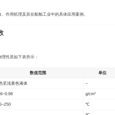
数、作用机理及其在船舶工业中的具体应用案例。
数
物理性质如下表所示：
数值范围
单位
色至浅黄色液体
–
96~0.98
g/cm³
5~250
℃
℃