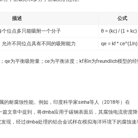
描述
公式
每个位点多只能吸附一个分子
θ = (kc) / (1 + kc)
，允许不同位点具有不同的吸附能力
qe = kf * ce^(1/n)
为平衡吸附量；ce为平衡浓度；kf和n为freundlich模型的经
的耐腐蚀性能。例如，印度科学家sinha等人（2018年）在
mistry》上发表的一篇文章中提到，将dmba应用于碳钢表面后，其腐蚀电流密度
究发现，经过dmba处理的铝合金试样在模拟海洋环境下的腐蚀速