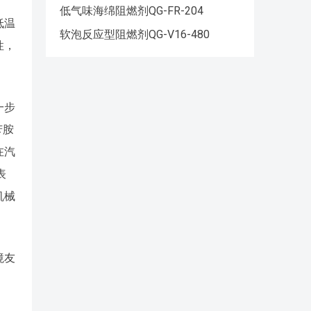
低气味海绵阻燃剂QG-FR-204
低温
软泡反应型阻燃剂QG-V16-480
性，
一步
苄胺
在汽
表
机械
境友