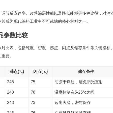
、调节反应速率、改善涂层性能以及降低能耗等多种途径，对油
使其成为现代涂料工业中不可或缺的核心材料之一。
品参数比较
数对比表，包括纯度、密度、沸点、闪点及储存条件等关键指标
关重要。
沸点(°c)
闪点(°c)
储存条件
245
75
阴凉干燥处，避免阳光直射
248
78
温度控制在5-25°c之间
243
73
远离火源，密封保存
246
76
在通风良好区域存储