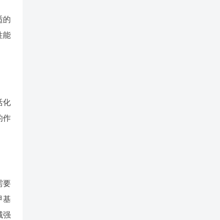
适的
性能
活化
的作
需要
甲基
械强