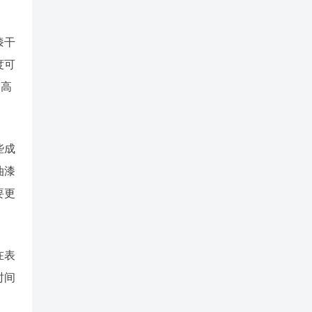
漆干
度可
，高
些成
油漆
要更
在表
时间