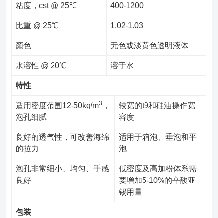
粘度，cst @ 25℃
400-1200
比重 @ 25℃
1.02-1.03
颜色
无色或淡黄色透明液体
水溶性 @ 20℃
溶于水
特性
3
适用密度范围12-50kg/m
，
较宽的t9和硅油操作宽
泡孔细腻
容度
良好的透气性，可改善海绵
适用于箱泡、垂泡和平
的拉力
泡
泡孔非常细小、均匀、手感
低密度及高加粉体系需
良好
要增加5-10%的辛酸亚
锡用量
包装