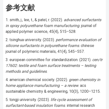
参考文献
smith, j., lee, t., & patel, r. (2022).
advanced surfactants
in spray polyurethane foam manufacturing
. journal of
applied polymer science, 45(4), 515–528.
tsinghua university. (2023).
performance evaluation of
silicone surfactants in polyurethane foams
. chinese
journal of polymeric materials, 41(4), 545–557.
european committee for standardization. (2021).
cen/tr
17602: textile and foam surface treatments – testing
methods and guidelines
.
american chemical society. (2022).
green chemistry in
home appliance manufacturing – a review
. acs
sustainable chemistry & engineering, 10(3), 1200–1215.
tongji university. (2023).
life cycle assessment of
surfactant-based insulation foams
. internal research