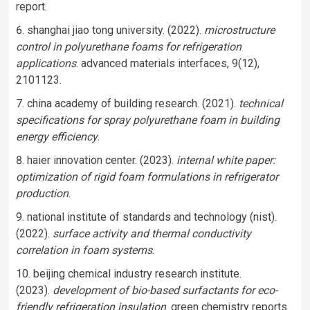
report.
shanghai jiao tong university. (2022).
microstructure
control in polyurethane foams for refrigeration
applications
. advanced materials interfaces, 9(12),
2101123.
china academy of building research. (2021).
technical
specifications for spray polyurethane foam in building
energy efficiency
.
haier innovation center. (2023).
internal white paper:
optimization of rigid foam formulations in refrigerator
production
.
national institute of standards and technology (nist).
(2022).
surface activity and thermal conductivity
correlation in foam systems
.
beijing chemical industry research institute.
(2023).
development of bio-based surfactants for eco-
friendly refrigeration insulation
. green chemistry reports.