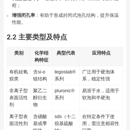
程；
增强闭孔率
：有助于形成封闭式泡孔结构，提升保温
性能。
2.2 主要类型及特点
类别
化学结
典型代表
应用特点
构特征
有机硅氧
含si-o
tegostab®
广泛用于硬泡体
烷类
链结构
系列
系，稳定性强
非离子型
聚乙二
pluronic®
易溶于水，适用于
表面活性
醇衍生
系列
软泡和半硬泡
剂
物
离子型表
含磺酸
sds（十二
在特定条件下使
面活性剂
基或季
烷基硫酸
用，需注意相容性