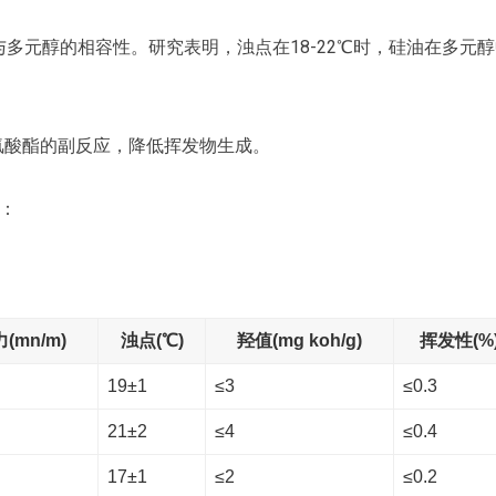
油与多元醇的相容性。研究表明，浊点在18-22℃时，硅油在多元
与异氰酸酯的副反应，降低挥发物生成。
：
(mn/m)
浊点(℃)
羟值(mg koh/g)
挥发性(%
19±1
≤3
≤0.3
21±2
≤4
≤0.4
17±1
≤2
≤0.2