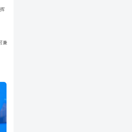
子挥
可兼