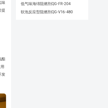
气味
低气味海绵阻燃剂QG-FR-204
发提
软泡反应型阻燃剂QG-V16-480
氨酯
使用
开发