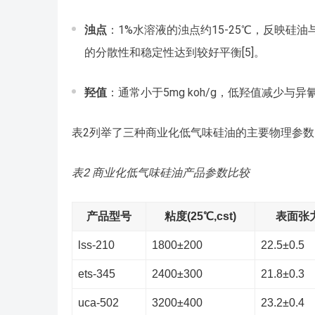
浊点
：1%水溶液的浊点约15-25℃，反映硅
的分散性和稳定性达到较好平衡[5]。
羟值
：通常小于5mg koh/g，低羟值减少
表2列举了三种商业化低气味硅油的主要物理参数
表2 商业化低气味硅油产品参数比较
产品型号
粘度(25℃,cst)
表面张力
lss-210
1800±200
22.5±0.5
ets-345
2400±300
21.8±0.3
uca-502
3200±400
23.2±0.4