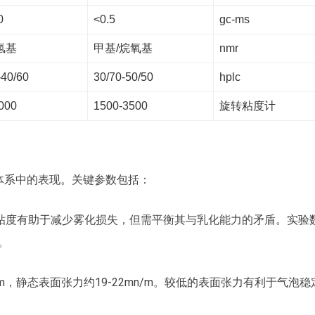
0
<0.5
gc-ms
氢基
甲基/烷氧基
nmr
-40/60
30/70-50/50
hplc
000
1500-3500
旋转粘度计
体系中的表现。关键参数包括：
范围，较高粘度有助于减少雾化损失，但需平衡其与乳化能力的矛盾。实验
]。
n/m，静态表面张力约19-22mn/m。较低的表面张力有利于气泡稳