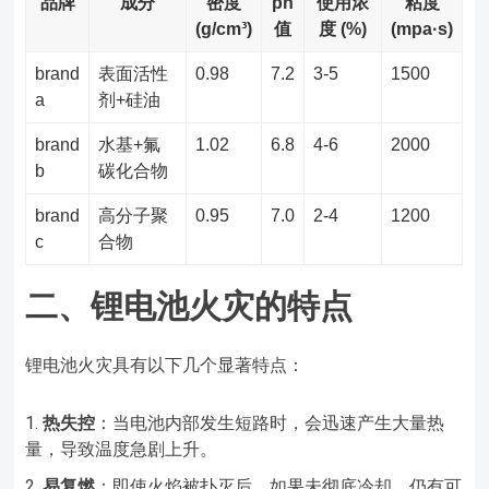
品牌
成分
密度
ph
使用浓
粘度
(g/cm³)
值
度 (%)
(mpa·s)
brand
表面活性
0.98
7.2
3-5
1500
a
剂+硅油
brand
水基+氟
1.02
6.8
4-6
2000
b
碳化合物
brand
高分子聚
0.95
7.0
2-4
1200
c
合物
二、锂电池火灾的特点
锂电池火灾具有以下几个显著特点：
热失控
：当电池内部发生短路时，会迅速产生大量热
量，导致温度急剧上升。
易复燃
：即使火焰被扑灭后，如果未彻底冷却，仍有可