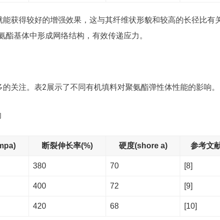
就能获得较好的增强效果，这与其纤维状形貌和较高的长径比有
聚氨酯基体中形成网络结构，有效传递应力。
多的关注。表2展示了不同有机填料对聚氨酯弹性体性能的影响。
响
pa)
断裂伸长率(%)
硬度(shore a)
参考文
380
70
[8]
400
72
[9]
420
68
[10]