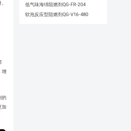
升。
低气味海绵阻燃剂QG-FR-204
软泡反应型阻燃剂QG-V16-480
部
。增
剂的
更加