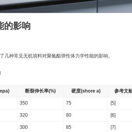
能的影响
较了几种常见无机填料对聚氨酯弹性体力学性能的影响。
响
pa)
断裂伸长率(%)
硬度(shore a)
参考文
350
75
[5]
320
80
[6]
300
85
[7]