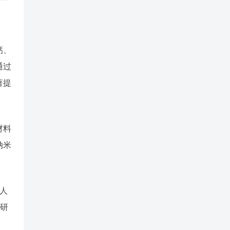
钙、
通过
著提
材料
纳米
人
的研