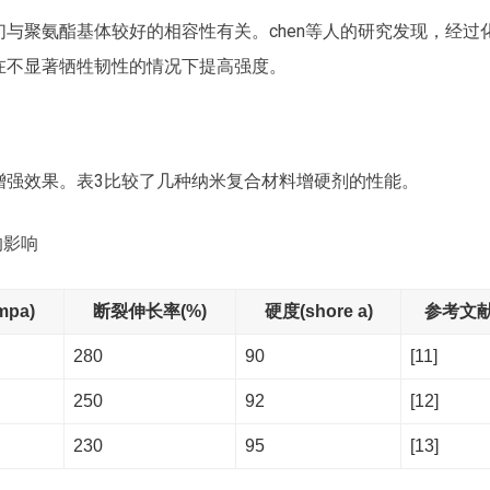
与聚氨酯基体较好的相容性有关。chen等人的研究发现，经过
在不显著牺牲韧性的情况下提高强度。
增强效果。表3比较了几种纳米复合材料增硬剂的性能。
的影响
pa)
断裂伸长率(%)
硬度(shore a)
参考文
280
90
[11]
250
92
[12]
230
95
[13]