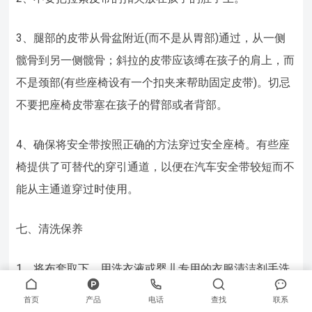
3、腿部的皮带从骨盆附近(而不是从胃部)通过，从一侧
髋骨到另一侧髋骨；斜拉的皮带应该缚在孩子的肩上，而
不是颈部(有些座椅设有一个扣夹来帮助固定皮带)。切忌
不要把座椅皮带塞在孩子的臂部或者背部。
4、确保将安全带按照正确的方法穿过安全座椅。有些座
椅提供了可替代的穿引通道，以便在汽车安全带较短而不
能从主通道穿过时使用。
七、清洗保养
1、将布套取下，用洗衣液或婴儿专用的衣服清洁剂手洗
后自然晾干。
首页
产品
电话
查找
联系