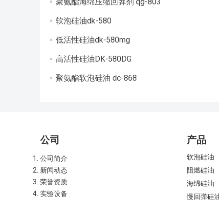
聚氨酯海绵压缩回弹剂 qg-803
软泡硅油dk-580
低活性硅油dk-580mg
高活性硅油DK-580DG
聚氨酯软泡硅油 dc-868
公司
产品
软泡硅油
公司简介
新闻动态
阻燃硅油
荣誉资质
海绵硅油
实验设备
慢回弹硅