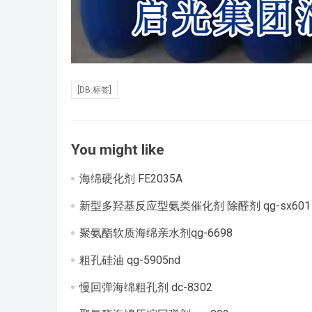
[DB:标签]
You might like
海绵硬化剂 FE2035A
新型多羟基反应型氨类催化剂 除醛剂 qg-sx60
聚氨酯软质海绵亲水剂qg-6698
粗孔硅油 qg-5905nd
慢回弹海绵粗孔剂 dc-8302